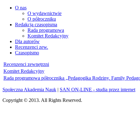
O nas
O wydawnictwie
O półroczniku
Redakcja czasopisma
Rada programowa
Komitet Redakcyjny
Dla autorów
Recenzenci zew.
Czasopismo
Recenzenci zewnętrzni
Komitet Redakcyjny
Rada programowa półrocznika „Pedagogika Rodziny. Family Pedag
Społeczna Akademia Nauk
|
SAN ON-LINE - studia przez internet
Copyright © 2013. All Rights Reserved.